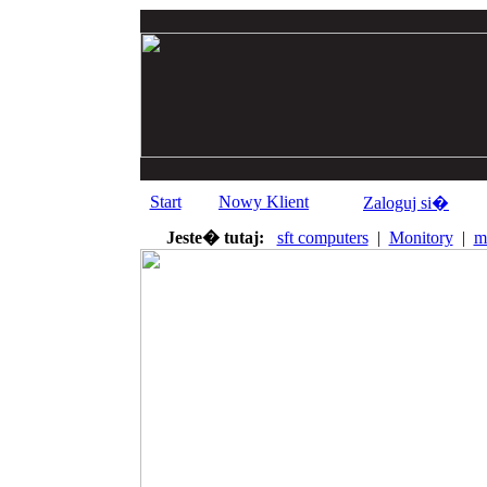
Start
Nowy Klient
Zaloguj si�
Jeste� tutaj:
sft computers
|
Monitory
|
m