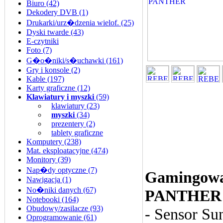
Biuro (42)
Dekodery DVB (1)
Drukarki/urz�dzenia wielof. (25)
Dyski twarde (43)
E-czytniki
Foto (7)
G�o�niki/s�uchawki (161)
Gry i konsole (2)
Kable (197)
Karty graficzne (12)
Klawiatury i myszki
(59)
klawiatury (23)
myszki
(34)
prezentery (2)
tablety graficzne
Komputery (238)
Mat. eksploatacyjne (474)
Monitory (39)
Nap�dy optyczne (7)
Gamingowa
Nawigacja (1)
No�niki danych (67)
PANTHER
Notebooki (164)
Obudowy/zasilacze (93)
- Sensor Su
Oprogramowanie (61)